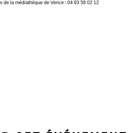
rès de la médiathèque de Vence : 04 93 58 02 12
US SOMMES ?
RS ET STAGES DE PERCUSSIONS - ÉVEIL MUSICAL
ES ET GROUPES