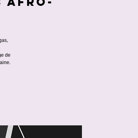
s afro-
gas,
ge de
aine.