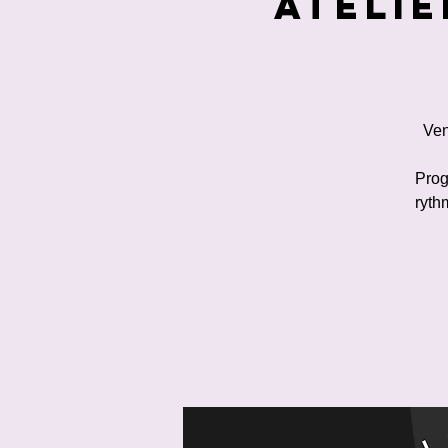
Atelie
Ven
Prog
ryth