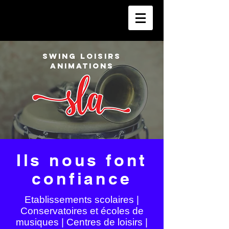
SWING LOISIRS
ANIMATIONS
Ils nous font
L'ASSOCIATION
confiance
Association loi 1901 à but non
lucratif fondée en 2015
Etablissements scolaires |
Conservatoires et écoles de
Siège social : Nice
musiques | Centres de loisirs |