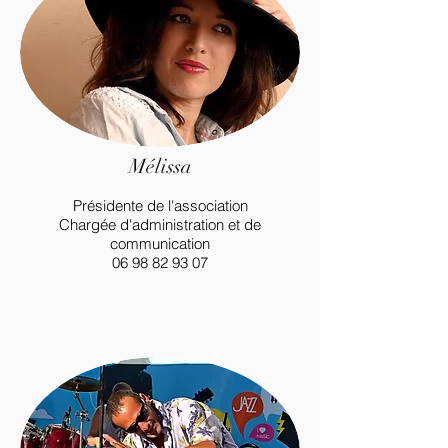
danseuses et groupes spécialisés en
musiques brésiliennes (batucada),
tropicales, africaines, antillaises (gwo
ka), gipsy, orientales, afro-cubaines
(salsa), et variétés internationales pour
tous évènements.
Mélissa
Aussi, l'association Swing Loisirs
Présidente de l'association
Animation réalise des interventions
Chargée d'administration et de
pédagogiques sous forme d'ateliers et
communication
06 98 82 93 07
stages de percussions traditionnelles
(djembé, congas, bongos) et
percussions corporelles, pour tous
publics : enfants, adolescents, séniors,
salariés d'entreprise, agents d'animation
ou des médiathèques, publics en
situation de handicap...​​