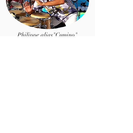
Enfin, elle assure une activité de conseil
et d'aide à la diffusion artistique pour les
musiciens et groupes souhaitant se
développer.
Philippe alias"Cumino"
Directeur artistique des cies et groupes,
percussionniste
Professeur intervenant en percussions/
éveil musical
06 64 44 17 07
La Team SLA
QUI NOUS SOMMES ?
ATELIERS ET STAGES DE PERCUSSIONS
- ÉVEIL MUSICAL
ARTISTES ET GROUPES