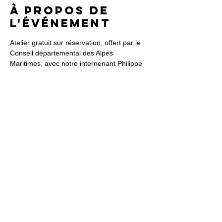
À propos de
l'événement
Atelier gratuit sur réservation, offert par le 
Conseil départemental des Alpes 
Maritimes, avec notre internenant Philippe 
Kamoun. 
Partager cet
événement
QUI NOUS SOMMES ?
ATELIERS ET STAGES DE PERCUSSIONS