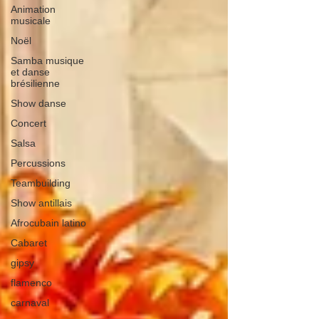
Animation
musicale
Noël
Samba musique
et danse
brésilienne
Show danse
Concert
Salsa
Percussions
Teambuilding
Show antillais
Afrocubain latino
Cabaret
gipsy
flamenco
carnaval