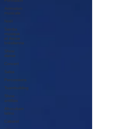
Formation
Animation
musicale
Noël
Samba
musique
et danse
brésilienne
Show
danse
Concert
Salsa
Percussions
Teambuilding
Show
antillais
Afrocubain
latino
Cabaret