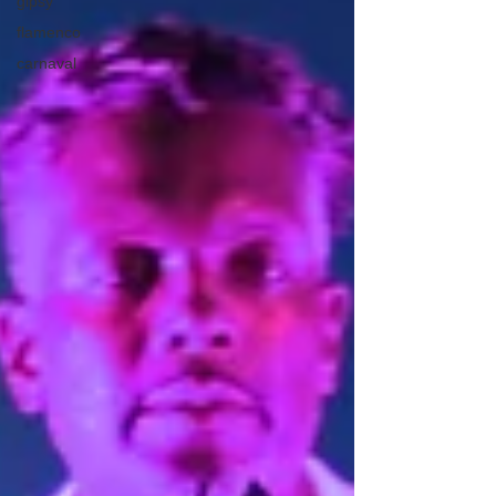
gipsy
flamenco
carnaval