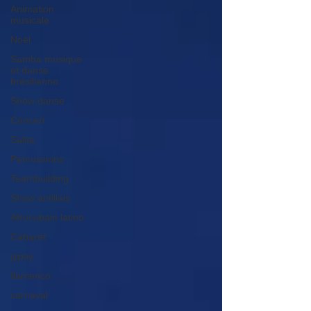
Animation
musicale
Noël
Samba musique
et danse
brésilienne
Show danse
Concert
Salsa
Percussions
Teambuilding
Show antillais
Afrocubain latino
Cabaret
gipsy
flamenco
carnaval