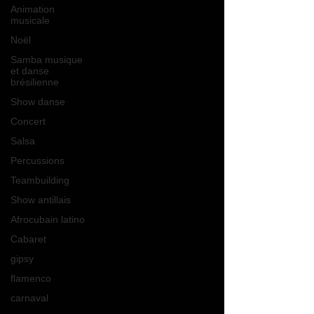
Animation
musicale
Noël
Samba musique
et danse
brésilienne
Show danse
Concert
Salsa
Percussions
Teambuilding
Show antillais
Afrocubain latino
Cabaret
gipsy
flamenco
carnaval