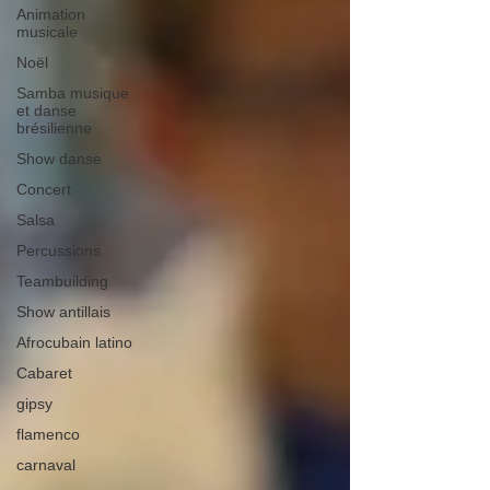
Animation
musicale
Noël
Samba musique
et danse
brésilienne
Show danse
Concert
Salsa
Percussions
Teambuilding
Show antillais
Afrocubain latino
Cabaret
gipsy
flamenco
carnaval